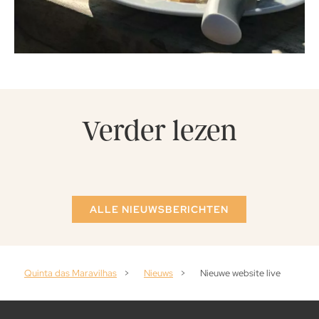
Verder lezen
ALLE NIEUWSBERICHTEN
Quinta das Maravilhas
>
Nieuws
>
Nieuwe website live