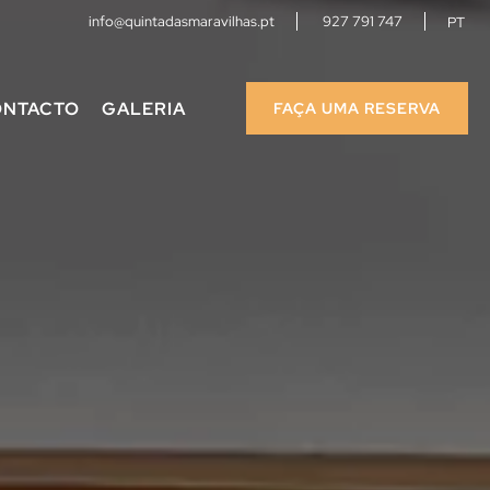
info@quintadasmaravilhas.pt
927 791 747
PT
ONTACTO
GALERIA
FAÇA UMA RESERVA